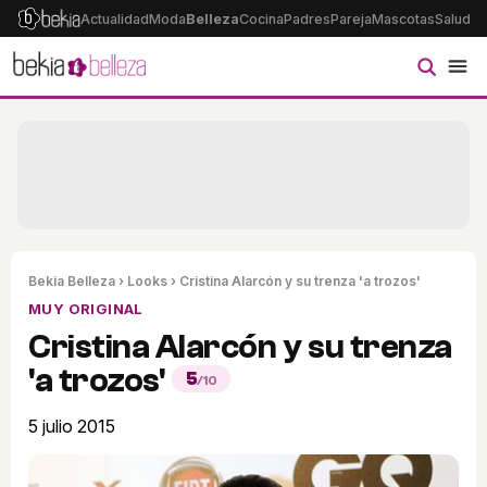
Actualidad
Moda
Belleza
Cocina
Padres
Pareja
Mascotas
Salud
Ps
Bekia Belleza
›
Looks
› Cristina Alarcón y su trenza 'a trozos'
MUY ORIGINAL
Cristina Alarcón y su trenza
'a trozos'
5
/10
5 julio 2015