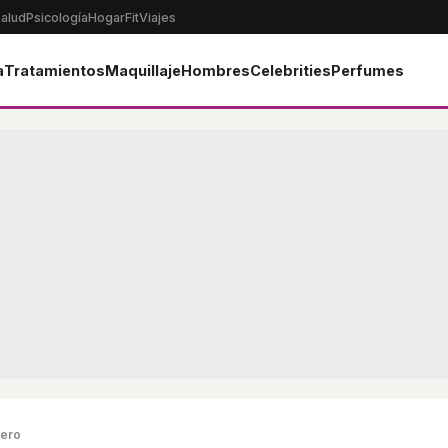
alud
Psicología
Hogar
Fit
Viajes
a
Tratamientos
Maquillaje
Hombres
Celebrities
Perfumes
kero