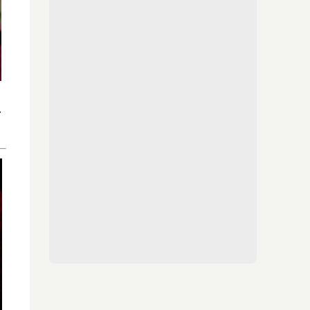
¿Sabes qué baja tu ánimo?
a
Lo haces todos los días y afecta cómo te
sientes