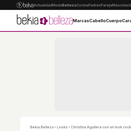
Actualidad
Moda
Belleza
Cocina
Padres
Pareja
Mascotas
S
Marcas
Cabello
Cuerpo
Car
Bekia Belleza
›
Looks
› Christina Aguilera con un look roc