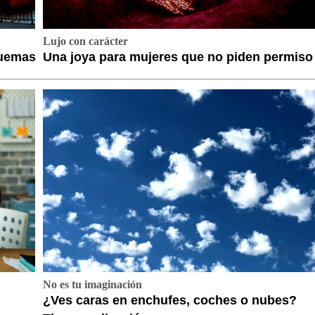
Lujo con carácter
quemas
Una joya para mujeres que no piden permiso
No es tu imaginación
¿Ves caras en enchufes, coches o nubes?