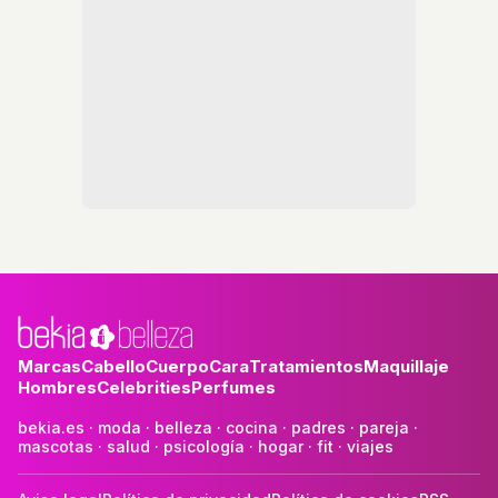
Marcas
Cabello
Cuerpo
Cara
Tratamientos
Maquillaje
Hombres
Celebrities
Perfumes
bekia.es
·
moda
·
belleza
·
cocina
·
padres
·
pareja
·
mascotas
·
salud
·
psicología
·
hogar
·
fit
·
viajes