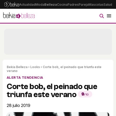
Actualidad
Moda
Belleza
Cocina
Padres
Pareja
Mascotas
Salud
Ps
Bekia Belleza
›
Looks
› Corte bob, el peinado que triunfa este
verano
ALERTA TENDENCIA
Corte bob, el peinado que
triunfa este verano
9
/10
28 julio 2019