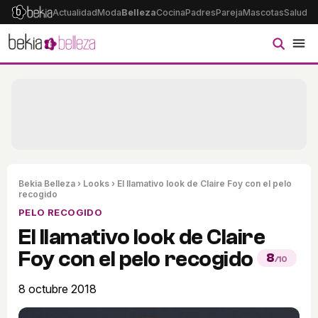
Actualidad
Moda
Belleza
Cocina
Padres
Pareja
Mascotas
Salud
Ps
Bekia Belleza
›
Looks
› El llamativo look de Claire Foy con el pelo
recogido
PELO RECOGIDO
El llamativo look de Claire
Foy con el pelo recogido
8
/10
8 octubre 2018