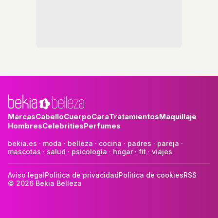
Marcas
Cabello
Cuerpo
Cara
Tratamientos
Maquillaje
Hombres
Celebrities
Perfumes
bekia.es
·
moda
·
belleza
·
cocina
·
padres
·
pareja
·
mascotas
·
salud
·
psicología
·
hogar
·
fit
·
viajes
Aviso legal
Política de privacidad
Política de cookies
RSS
© 2026 Bekia Belleza