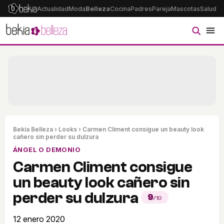
Actualidad
Moda
Belleza
Cocina
Padres
Pareja
Mascotas
Salud
Ps
Bekia Belleza
›
Looks
› Carmen Climent consigue un beauty look
cañero sin perder su dulzura
ÁNGEL O DEMONIO
Carmen Climent consigue
un beauty look cañero sin
perder su dulzura
9
/10
12 enero 2020