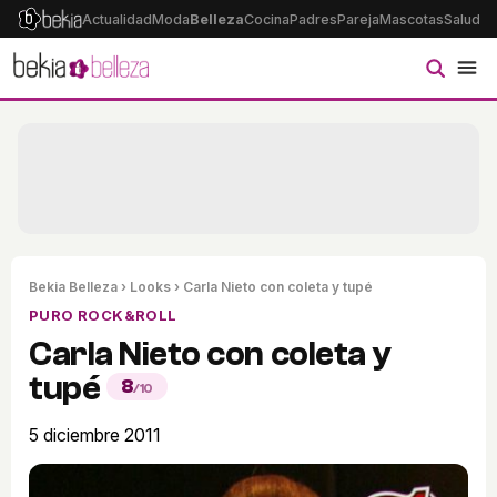
Actualidad
Moda
Belleza
Cocina
Padres
Pareja
Mascotas
Salud
Ps
Bekia Belleza
›
Looks
› Carla Nieto con coleta y tupé
PURO ROCK&ROLL
Carla Nieto con coleta y
tupé
8
/10
5 diciembre 2011