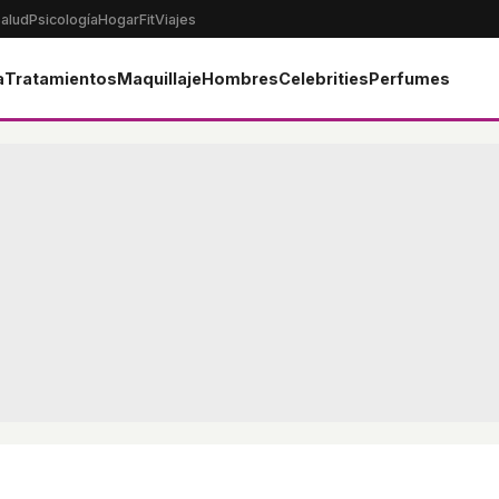
alud
Psicología
Hogar
Fit
Viajes
a
Tratamientos
Maquillaje
Hombres
Celebrities
Perfumes