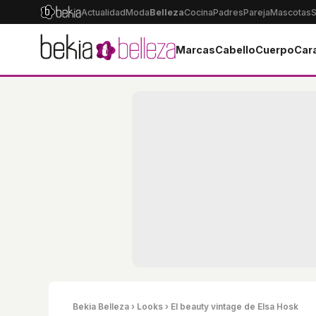
Actualidad
Moda
Belleza
Cocina
Padres
Pareja
Mascotas
S
Marcas
Cabello
Cuerpo
Car
Bekia Belleza
›
Looks
› El beauty vintage de Elsa Hosk