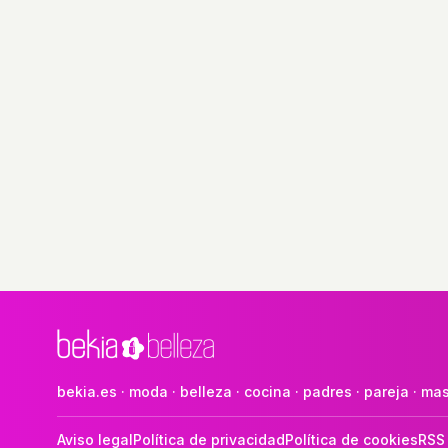
bekia.es
·
moda
·
belleza
·
cocina
·
padres
·
pareja
·
mas
Aviso legal
Política de privacidad
Política de cookies
RSS