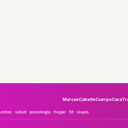
Marcas
Cabello
Cuerpo
Cara
Tr
cotas
·
salud
·
psicología
·
hogar
·
fit
·
viajes