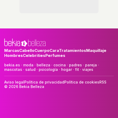
Marcas
Cabello
Cuerpo
Cara
Tratamientos
Maquillaje
Hombres
Celebrities
Perfumes
bekia.es
·
moda
·
belleza
·
cocina
·
padres
·
pareja
·
mascotas
·
salud
·
psicología
·
hogar
·
fit
·
viajes
Aviso legal
Política de privacidad
Política de cookies
RSS
© 2026 Bekia Belleza