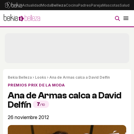
Actualidad
Moda
Belleza
Cocina
Padres
Pareja
Mascotas
Salud
Ps
Bekia Belleza
›
Looks
› Ana de Armas calca a David Delfín
PREMIOS PRIX DE LA MODA
Ana de Armas calca a David
Delfín
7
/10
26 noviembre 2012