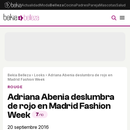
Actualidad
Moda
Belleza
Cocina
Padres
Pareja
Mascotas
Salud
Ps
Bekia Belleza
›
Looks
› Adriana Abenia deslumbra de rojo en
Madrid Fashion Week
ROUGE
Adriana Abenia deslumbra
de rojo en Madrid Fashion
Week
7
/10
20 septiembre 2016