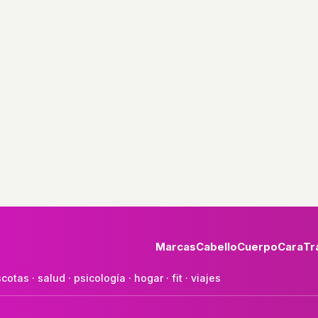
Marcas
Cabello
Cuerpo
Cara
Tr
cotas
·
salud
·
psicología
·
hogar
·
fit
·
viajes