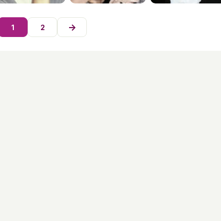
→
1
2