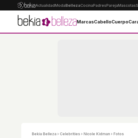
Actualidad
Moda
Belleza
Cocina
Padres
Pareja
Mascotas
S
Marcas
Cabello
Cuerpo
Car
Bekia Belleza
›
Celebrities
›
Nicole Kidman
› Fotos