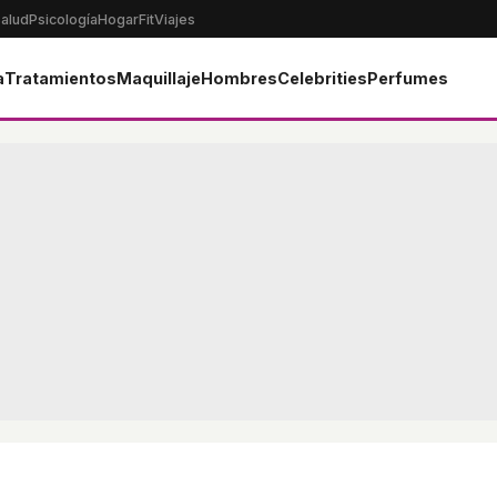
alud
Psicología
Hogar
Fit
Viajes
a
Tratamientos
Maquillaje
Hombres
Celebrities
Perfumes