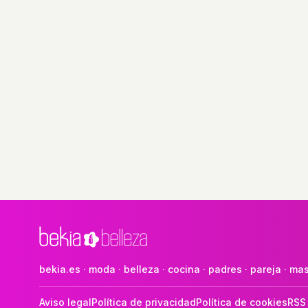
bekia.es
·
moda
·
belleza
·
cocina
·
padres
·
pareja
·
mas
Aviso legal
Política de privacidad
Política de cookies
RSS