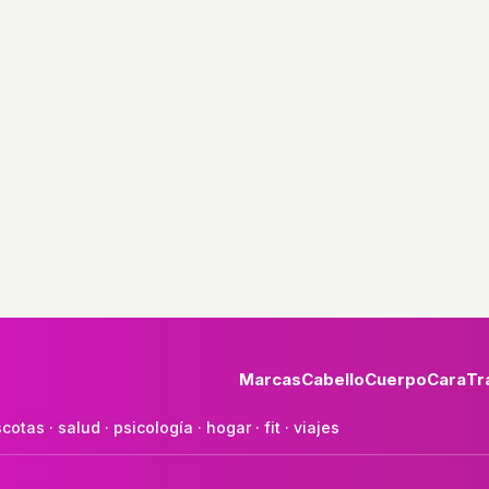
Marcas
Cabello
Cuerpo
Cara
Tr
cotas
·
salud
·
psicología
·
hogar
·
fit
·
viajes