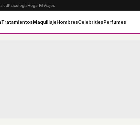
alud
Psicología
Hogar
Fit
Viajes
a
Tratamientos
Maquillaje
Hombres
Celebrities
Perfumes