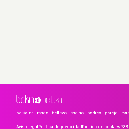
bekia.es
·
moda
·
belleza
·
cocina
·
padres
·
pareja
·
mas
Aviso legal
Política de privacidad
Política de cookies
RSS