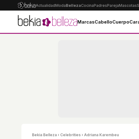
Actualidad
Moda
Belleza
Cocina
Padres
Pareja
Mascotas
S
Marcas
Cabello
Cuerpo
Car
Bekia Belleza
›
Celebrities
› Adriana Karembeu