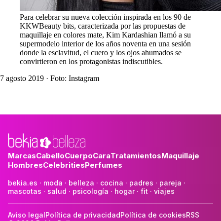
Para celebrar su nueva colección inspirada en los 90 de
KKWBeauty bits, caracterizada por las propuestas de
maquillaje en colores mate, Kim Kardashian llamó a su
supermodelo interior de los años noventa en una sesión
donde la esclavitud, el cuero y los ojos ahumados se
convirtieron en los protagonistas indiscutibles.
7 agosto 2019
· Foto: Instagram
Marcas
Cabello
Cuerpo
Cara
Tratamientos
Maquillaje
Hombres
Celebrities
Perfumes
bekia.es
·
moda
·
belleza
·
cocina
·
padres
·
pareja
·
mascotas
·
salud
·
psicología
·
hogar
·
fit
·
viajes
Aviso legal
Política de privacidad
Política de cookies
RSS