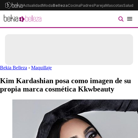
Actualidad
Moda
Belleza
Cocina
Padres
Pareja
Mascotas
Salud
Ps
Bekia Belleza
›
Maquillaje
Kim Kardashian posa como imagen de su
propia marca cosmética Kkwbeauty