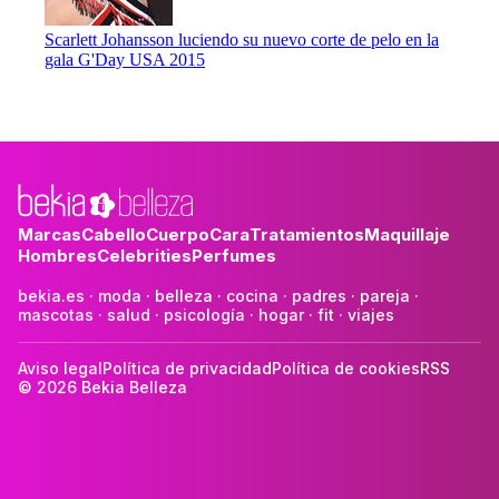
Scarlett Johansson luciendo su nuevo corte de pelo en la
gala G'Day USA 2015
Marcas
Cabello
Cuerpo
Cara
Tratamientos
Maquillaje
Hombres
Celebrities
Perfumes
bekia.es
·
moda
·
belleza
·
cocina
·
padres
·
pareja
·
mascotas
·
salud
·
psicología
·
hogar
·
fit
·
viajes
Aviso legal
Política de privacidad
Política de cookies
RSS
© 2026 Bekia Belleza