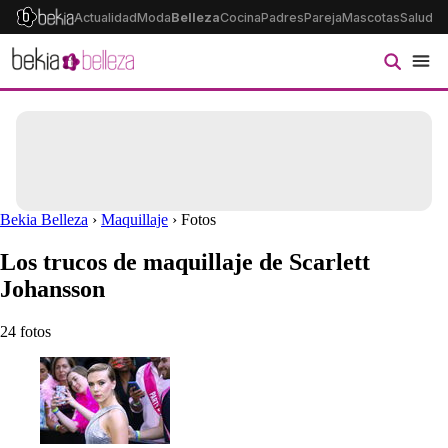
Actualidad
Moda
Belleza
Cocina
Padres
Pareja
Mascotas
Salud
Ps
Bekia Belleza
›
Maquillaje
› Fotos
Los trucos de maquillaje de Scarlett
Johansson
24 fotos