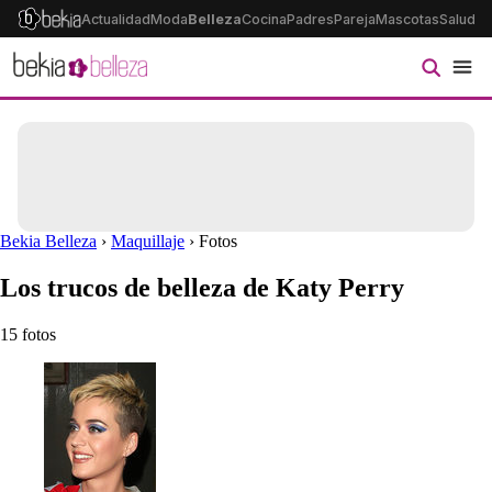
Actualidad
Moda
Belleza
Cocina
Padres
Pareja
Mascotas
Salud
Ps
Bekia Belleza
›
Maquillaje
› Fotos
Los trucos de belleza de Katy Perry
15 fotos