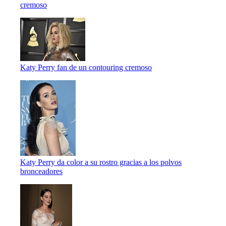
cremoso
Katy Perry fan de un contouring cremoso
Katy Perry da color a su rostro gracias a los polvos
bronceadores