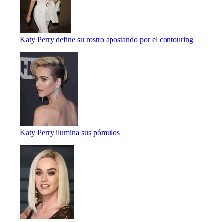
Katy Perry define su rostro apostando por el contouring
Katy Perry ilumina sus pómulos