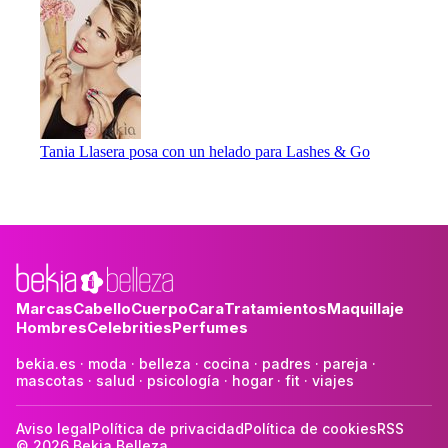
Tania Llasera posa con un helado para Lashes & Go
Marcas
Cabello
Cuerpo
Cara
Tratamientos
Maquillaje
Hombres
Celebrities
Perfumes
bekia.es
·
moda
·
belleza
·
cocina
·
padres
·
pareja
·
mascotas
·
salud
·
psicología
·
hogar
·
fit
·
viajes
Aviso legal
Política de privacidad
Política de cookies
RSS
© 2026 Bekia Belleza