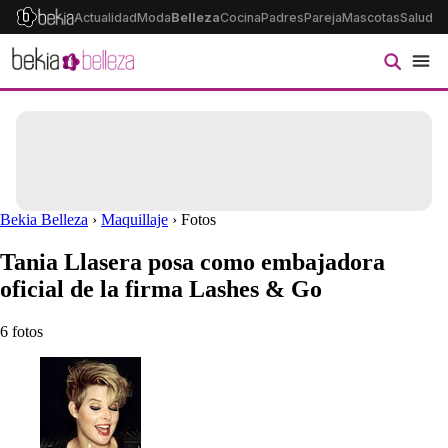
Actualidad
Moda
Belleza
Cocina
Padres
Pareja
Mascotas
Salud
Ps
Bekia Belleza
›
Maquillaje
› Fotos
Tania Llasera posa como embajadora
oficial de la firma Lashes & Go
6 fotos