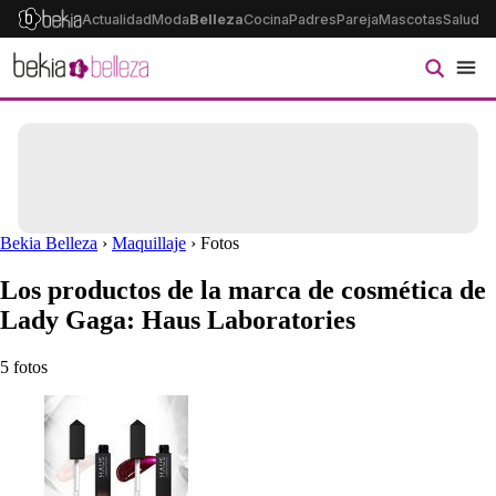
Actualidad
Moda
Belleza
Cocina
Padres
Pareja
Mascotas
Salud
Ps
Bekia Belleza
›
Maquillaje
› Fotos
Los productos de la marca de cosmética de
Lady Gaga: Haus Laboratories
5 fotos