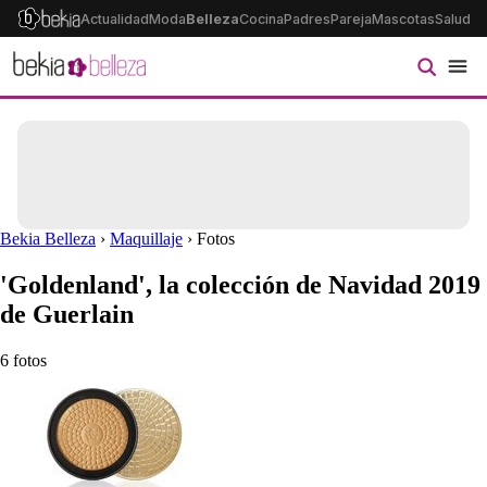
Actualidad
Moda
Belleza
Cocina
Padres
Pareja
Mascotas
Salud
Ps
Bekia Belleza
›
Maquillaje
› Fotos
'Goldenland', la colección de Navidad 2019
de Guerlain
6 fotos