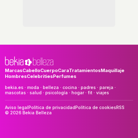
Marcas
Cabello
Cuerpo
Cara
Tratamientos
Maquillaje
Hombres
Celebrities
Perfumes
bekia.es
·
moda
·
belleza
·
cocina
·
padres
·
pareja
·
mascotas
·
salud
·
psicología
·
hogar
·
fit
·
viajes
Aviso legal
Política de privacidad
Política de cookies
RSS
© 2026 Bekia Belleza