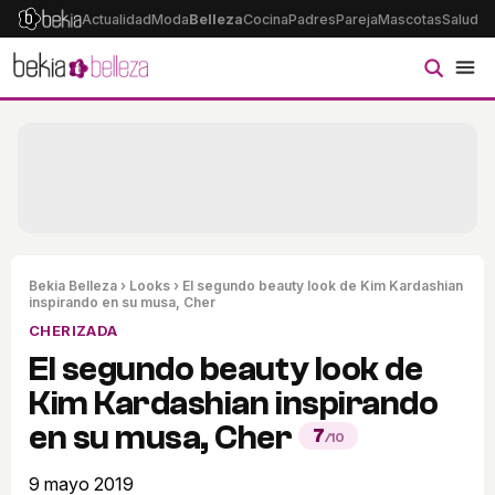
Actualidad
Moda
Belleza
Cocina
Padres
Pareja
Mascotas
Salud
Ps
Bekia Belleza
›
Looks
› El segundo beauty look de Kim Kardashian
inspirando en su musa, Cher
CHERIZADA
El segundo beauty look de
Kim Kardashian inspirando
en su musa, Cher
7
/10
9 mayo 2019