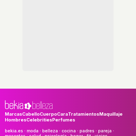
Marcas
Cabello
Cuerpo
Cara
Tratamientos
Maquillaje
Hombres
Celebrities
Perfumes
bekia.es
·
moda
·
belleza
·
cocina
·
padres
·
pareja
·
mascotas
·
salud
·
psicología
·
hogar
·
fit
·
viajes