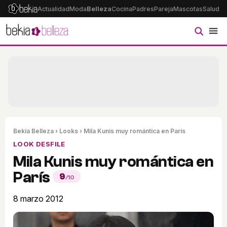
Actualidad
Moda
Belleza
Cocina
Padres
Pareja
Mascotas
Salud
Ps
Bekia Belleza
›
Looks
› Mila Kunis muy romántica en París
LOOK DESFILE
Mila Kunis muy romántica en
París
9
/10
8 marzo 2012