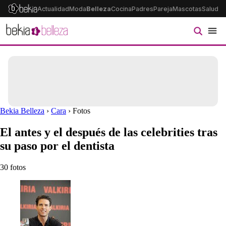
Actualidad
Moda
Belleza
Cocina
Padres
Pareja
Mascotas
Salud
Ps
Bekia Belleza
›
Cara
› Fotos
El antes y el después de las celebrities tras
su paso por el dentista
30 fotos