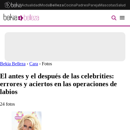
Actualidad
Moda
Belleza
Cocina
Padres
Pareja
Mascotas
Salud
Ps
Bekia Belleza
›
Cara
› Fotos
El antes y el después de las celebrities:
errores y aciertos en las operaciones de
labios
24 fotos