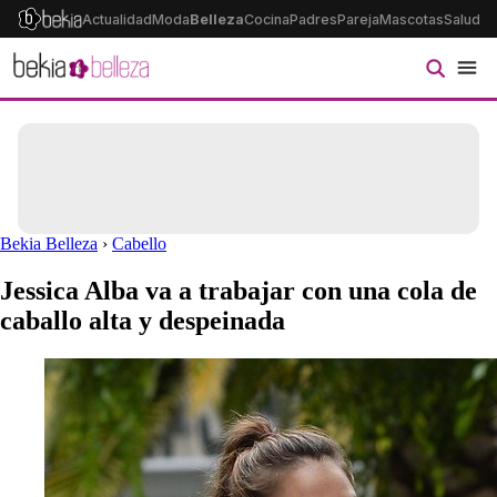
Actualidad
Moda
Belleza
Cocina
Padres
Pareja
Mascotas
Salud
Ps
Bekia Belleza
›
Cabello
Jessica Alba va a trabajar con una cola de
caballo alta y despeinada