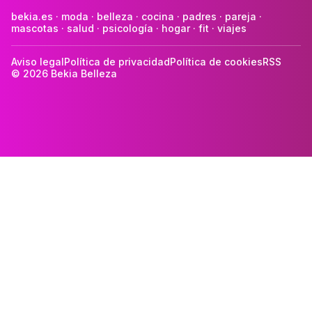
bekia.es
·
moda
·
belleza
·
cocina
·
padres
·
pareja
·
mascotas
·
salud
·
psicología
·
hogar
·
fit
·
viajes
Aviso legal
Política de privacidad
Política de cookies
RSS
© 2026 Bekia Belleza