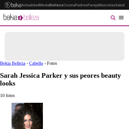
Actualidad
Moda
Belleza
Cocina
Padres
Pareja
Mascotas
Salud
Ps
Bekia Belleza
›
Cabello
› Fotos
Sarah Jessica Parker y sus peores beauty
looks
10 fotos