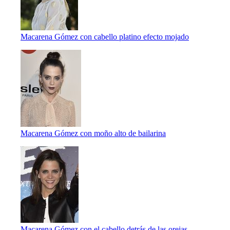
Macarena Gómez con cabello platino efecto mojado
Macarena Gómez con moño alto de bailarina
Macarena Gómez con el cabello detrás de las orejas