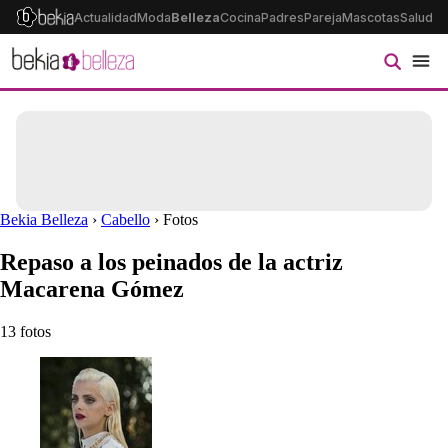
Actualidad
Moda
Belleza
Cocina
Padres
Pareja
Mascotas
Salud
Ps
Bekia Belleza
›
Cabello
› Fotos
Repaso a los peinados de la actriz
Macarena Gómez
13 fotos