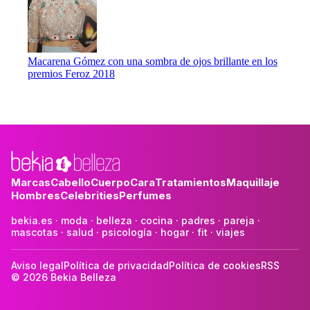
Macarena Gómez con una sombra de ojos brillante en los
premios Feroz 2018
Marcas
Cabello
Cuerpo
Cara
Tratamientos
Maquillaje
Hombres
Celebrities
Perfumes
bekia.es
·
moda
·
belleza
·
cocina
·
padres
·
pareja
·
mascotas
·
salud
·
psicología
·
hogar
·
fit
·
viajes
Aviso legal
Política de privacidad
Política de cookies
RSS
© 2026 Bekia Belleza