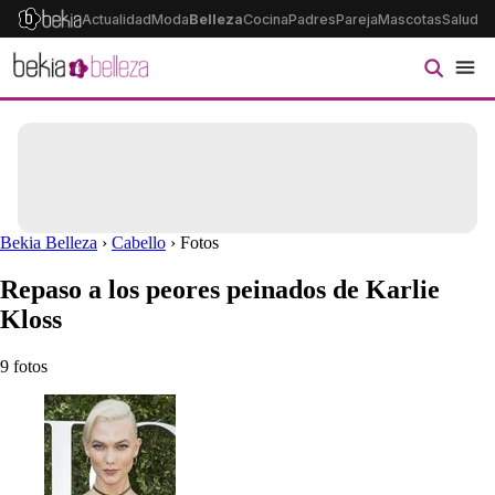
Actualidad
Moda
Belleza
Cocina
Padres
Pareja
Mascotas
Salud
Ps
Bekia Belleza
›
Cabello
› Fotos
Repaso a los peores peinados de Karlie
Kloss
9 fotos