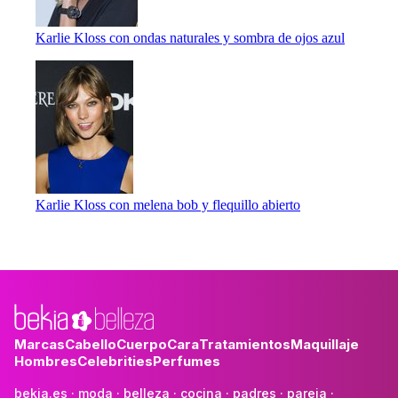
Karlie Kloss con ondas naturales y sombra de ojos azul
Karlie Kloss con melena bob y flequillo abierto
Marcas
Cabello
Cuerpo
Cara
Tratamientos
Maquillaje
Hombres
Celebrities
Perfumes
bekia.es
·
moda
·
belleza
·
cocina
·
padres
·
pareja
·