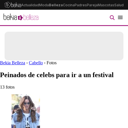
Actualidad
Moda
Belleza
Cocina
Padres
Pareja
Mascotas
Salud
Ps
Bekia Belleza
›
Cabello
› Fotos
Peinados de celebs para ir a un festival
13 fotos