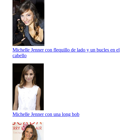
Michelle Jenner con flequillo de lado y un bucles en el
cabello
Michelle Jenner con una long bob