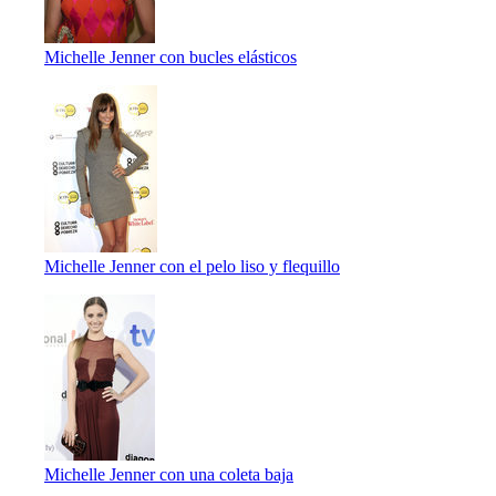
Michelle Jenner con bucles elásticos
Michelle Jenner con el pelo liso y flequillo
Michelle Jenner con una coleta baja