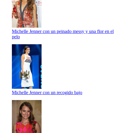
Michelle Jenner con un peinado messy y una flor en el
pelo
Michelle Jenner con un recogido bajo