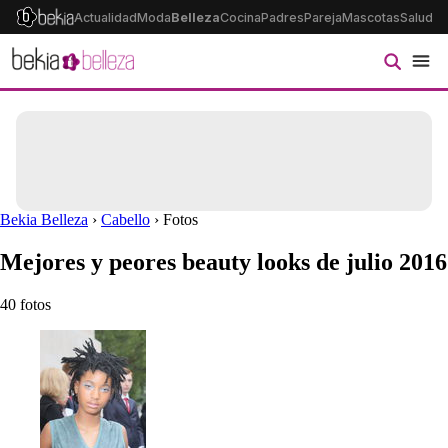
Actualidad
Moda
Belleza
Cocina
Padres
Pareja
Mascotas
Salud
Ps
Bekia Belleza
›
Cabello
› Fotos
Mejores y peores beauty looks de julio 2016
40 fotos