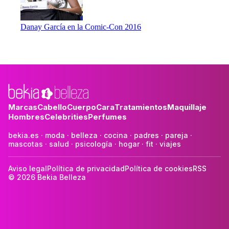
Danay García en la Comic-Con 2016
Marcas
Cabello
Cuerpo
Cara
Tratamientos
Maquillaje
Hombres
Celebrities
Perfumes
bekia.es
·
moda
·
belleza
·
cocina
·
padres
·
pareja
·
mascotas
·
salud
·
psicología
·
hogar
·
fit
·
viajes
Aviso legal
Política de privacidad
Política de cookies
RSS
© 2026 Bekia Belleza