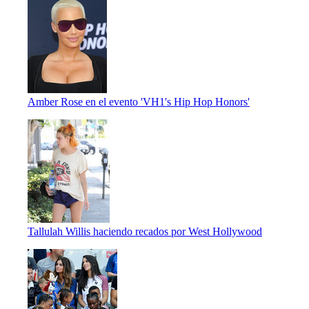
Amber Rose en el evento 'VH1's Hip Hop Honors'
Tallulah Willis haciendo recados por West Hollywood