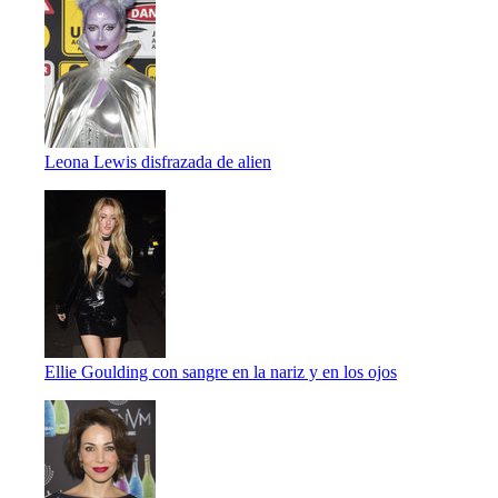
Leona Lewis disfrazada de alien
Ellie Goulding con sangre en la nariz y en los ojos