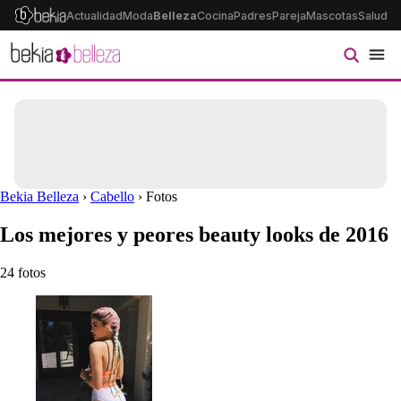
Actualidad
Moda
Belleza
Cocina
Padres
Pareja
Mascotas
Salud
Ps
Bekia Belleza
›
Cabello
› Fotos
Los mejores y peores beauty looks de 2016
24 fotos