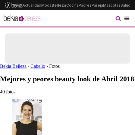
Actualidad
Moda
Belleza
Cocina
Padres
Pareja
Mascotas
Salud
Ps
Bekia Belleza
›
Cabello
› Fotos
Mejores y peores beauty look de Abril 2018
40 fotos