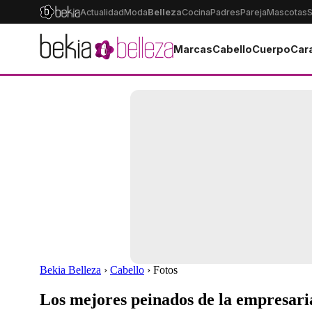
Actualidad
Moda
Belleza
Cocina
Padres
Pareja
Mascotas
S
Marcas
Cabello
Cuerpo
Car
Bekia Belleza
›
Cabello
› Fotos
Los mejores peinados de la empresar