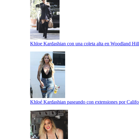
Khloe Kardashian con una coleta alta en Woodland Hil
Khloé Kardashian paseando con extensiones por Califo