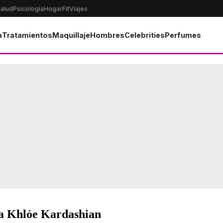
alud
Psicología
Hogar
Fit
Viajes
a
Tratamientos
Maquillaje
Hombres
Celebrities
Perfumes
ia Khlóe Kardashian