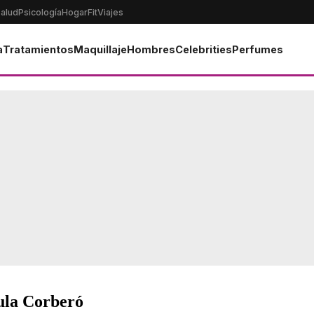
alud
Psicología
Hogar
Fit
Viajes
a
Tratamientos
Maquillaje
Hombres
Celebrities
Perfumes
sula Corberó