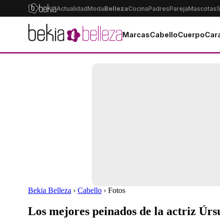
Actualidad
Moda
Belleza
Cocina
Padres
Pareja
Mascotas
S
Marcas
Cabello
Cuerpo
Car
Bekia Belleza
›
Cabello
› Fotos
Los mejores peinados de la actriz Úr