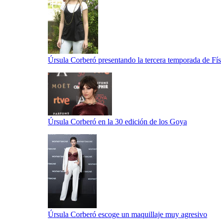
Úrsula Corberó presentando la tercera temporada de Fí
Úrsula Corberó en la 30 edición de los Goya
Úrsula Corberó escoge un maquillaje muy agresivo