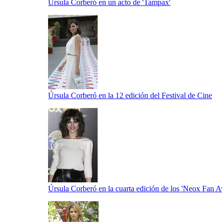
Úrsula Corberó en un acto de 'Tampax'
Úrsula Corberó en la 12 edición del Festival de Cine
Úrsula Corberó en la cuarta edición de los 'Neox Fan A