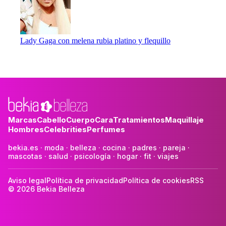
Lady Gaga con melena rubia platino y flequillo
Marcas
Cabello
Cuerpo
Cara
Tratamientos
Maquillaje
Hombres
Celebrities
Perfumes
bekia.es
·
moda
·
belleza
·
cocina
·
padres
·
pareja
·
mascotas
·
salud
·
psicología
·
hogar
·
fit
·
viajes
Aviso legal
Política de privacidad
Política de cookies
RSS
© 2026 Bekia Belleza