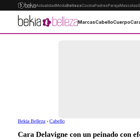
Actualidad
Moda
Belleza
Cocina
Padres
Pareja
Mascotas
S
Marcas
Cabello
Cuerpo
Car
Bekia Belleza
›
Cabello
Cara Delavigne con un peinado con e