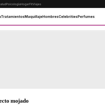
alud
Psicología
Hogar
Fit
Viajes
a
Tratamientos
Maquillaje
Hombres
Celebrities
Perfumes
fecto mojado